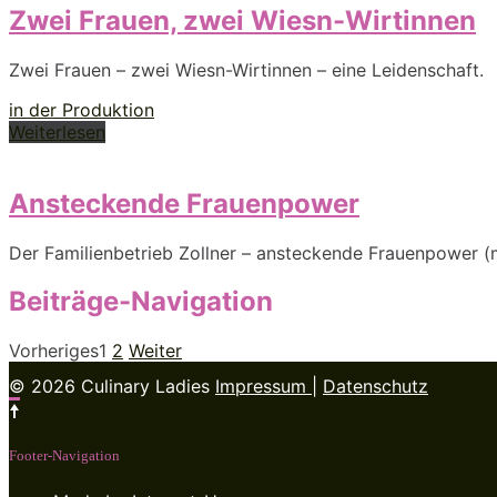
Zwei Frauen, zwei Wiesn-Wirtinnen
Zwei Frauen – zwei Wiesn-Wirtinnen – eine Leidenschaft.
in der Produktion
Weiterlesen
Ansteckende Frauenpower
Der Familienbetrieb Zollner – ansteckende Frauenpower (
Beiträge-Navigation
Vorheriges
1
2
Weiter
© 2026 Culinary Ladies
Impressum
|
Datenschutz
Footer-Navigation