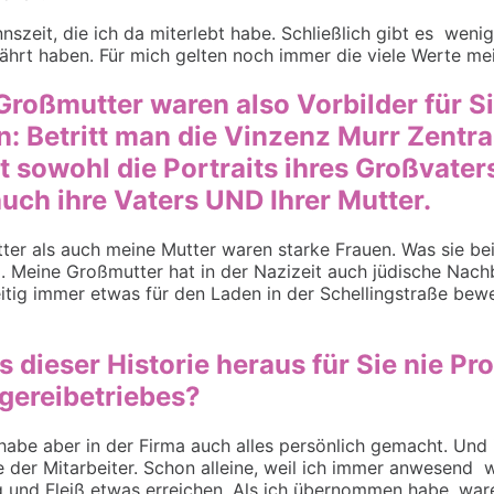
nnszeit, die ich da miterlebt habe. Schließlich gibt es weni
währt haben. Für mich gelten noch immer
die
viele
Werte mei
Großmutter waren also Vorbilder für Sie
n: Betritt man die Vinzenz Murr Zentr
 sowohl die Portraits ihres Großvater
auch ihre Vaters UND Ihrer Mutter.
er als auch meine Mutter waren starke Frauen. Was sie beid
. Meine Großmutter hat in der Nazizeit
auch
jüdische Nach
eitig immer etwas für den Laden in der Schellingstraße bew
 dieser Historie heraus für Sie nie Pr
gereibetriebes?
 habe aber in der Firma auch alles persönlich gemacht. Und
e
der
Mitarbeiter. Schon alleine, weil ich immer
anwesend
wa
g und Fleiß etwas erreichen. Als ich übernommen habe, ware