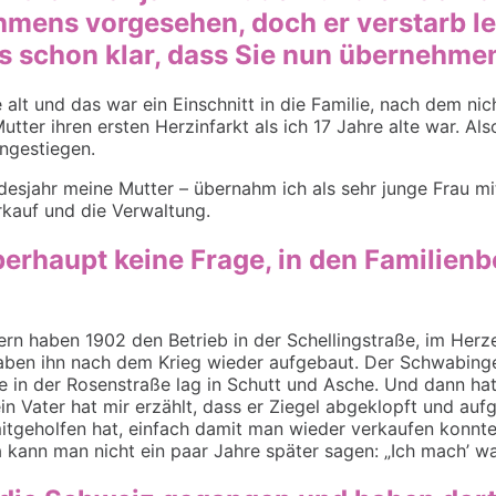
mens vorgesehen, doch er verstarb lei
s schon klar, dass Sie nun übernehme
alt und das war ein Einschnitt in die Familie, nach dem ni
utter ihren ersten Herzinfarkt als ich 17 Jahre alte war. Al
ingestiegen.
desjahr meine Mutter – übernahm ich als
sehr
junge Frau m
kauf und die Verwaltung.
berhaupt keine Frage, in den Familienb
tern haben 1902
den B
etrieb
in der Schellingstraße,
im Herze
aben ihn nach dem Krieg wieder aufgebaut. Der Schwabinge
iale in der Rosenstraße lag in Schutt und Asche. Und dann 
in Vater hat mir erzählt, dass er Ziegel ab
ge
klopft und auf
itgeholfen hat, einfach damit man wieder verkaufen konnt
 kann man nicht ein paar Jahre später sagen: „Ich mach’ w