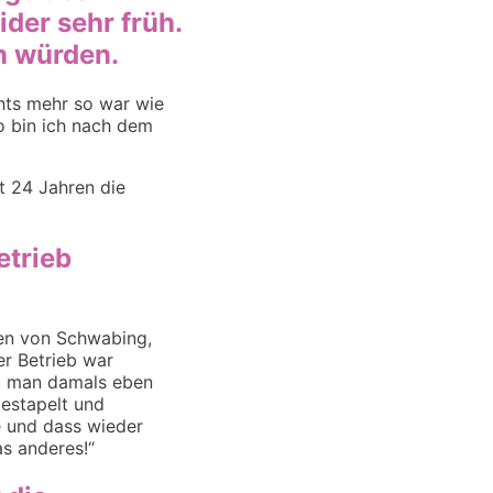
der sehr früh.
n würden.
chts mehr so war wie
so bin ich nach dem
it
24 Jahren
die
etrieb
n von Schwabing,
r Betrieb war
hat man damals eben
gestapelt und
e und dass wieder
as anderes!“