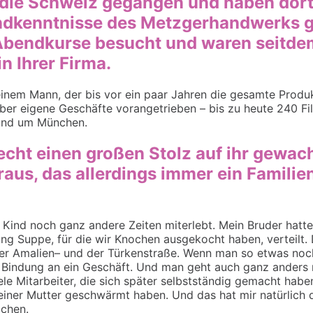
n die Schweiz gegangen und haben dort
ndkenntnisse des Metzgerhandwerks g
bendkurse besucht und waren
seitde
n Ihrer Firma.
nem Mann, der bis vor ein paar Jahren die gesamte Produk
ber eigene Geschäfte vorangetrieben – bis zu heute 240 Fil
und um München.
echt einen großen Stolz auf ihr gewa
us, das allerdings immer ein Familie
s Kind noch ganz andere Zeiten miterlebt. Mein Bruder hatte
ang Suppe
,
für die wir Knochen ausgekocht haben, verteilt.
er
Amalien
–
und der
Türkenstraße. Wenn man so etwas noch 
 Bindung an ein Geschäft. Und man geht auch ganz anders 
ele Mitarbeiter, die sich später selbstständig gemacht hab
iner Mutter geschwärmt haben. Und das hat mir natürlich 
achen.