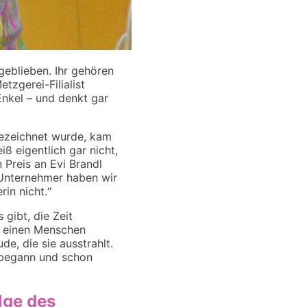
geblieben. Ihr gehören
tzgerei-Filialist
nkel – und denkt gar
ezeichnet wurde, kam
ß eigentlich gar nicht,
n Preis an Evi Brandl
Unternehmer haben wir
in nicht.“
 gibt, die Zeit
 einen Menschen
de, die sie ausstrahlt.
 begann und schon
olge des