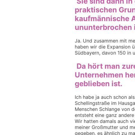
Sie sind dann i
praktischen Gru
kaufmännische A
ununterbrochen i
Ja. Und zusammen mit mei
haben wir die Expansion ü
Südbayern,
davon 150 in 
Da hört man zur
Unternehmen hera
geblieben ist.
Ich habe ja auch schon al
Schellingstraße im Hausg
Menschen
Schlange
von d
entsteht eine ganz andere
Wir hatten damals auch vi
meiner Großmutter und me
gegeben
,
es ähnlich zu m