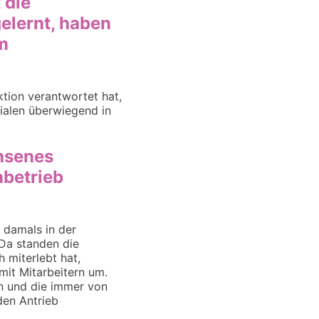
 die
elernt, haben
m
tion verantwortet hat,
ialen überwiegend in
chsenes
nbetrieb
 damals in der
 Da standen die
miterlebt hat,
mit Mitarbeitern um.
en und die immer von
den Antrieb