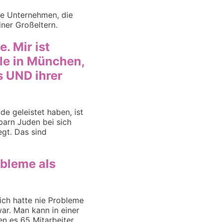
ge
U
nternehmen, die
ner Großeltern.
. Mir ist
ale in München,
s UND ihrer
e geleistet haben, ist
barn
Juden
bei sich
egt. Das sind
obleme als
 ich hatte nie Probleme
r. Man kann in einer
n es 65 Mitarbeiter,