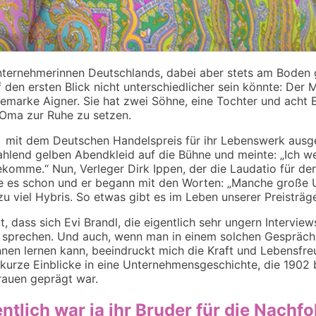
Unternehmerinnen Deutschlands, dabei aber stets am Boden 
den ersten Blick nicht unterschiedlicher sein könnte: Der Me
marke Aigner. Sie hat zwei Söhne, eine Tochter und acht E
“-Oma zur Ruhe zu setzen.
 mit dem Deutschen Handelspreis für ihr Lebenswerk ausg
rahlend gelben Abendkleid auf die Bühne und meinte: „Ich wei
bekomme.“ Nun, Verleger Dirk
Ippen
, der die Laudatio für de
 es schon und er begann mit den Worten: „Manche große 
u viel Hybris. So etwas gibt es im Leben unserer Preisträger
 dass sich Evi Brandl, die eigentlich sehr ungern Interviews
 sprechen. Und auch
,
wenn man in einem solchen Gespräch
ennen lernen kann, beeindruckt mich die Kraft und Lebensfreu
 kurze
Einblicke in eine Unternehmensgeschichte, die 1902
rauen geprägt war.
entlich war ja ihr Bruder für die Nachf