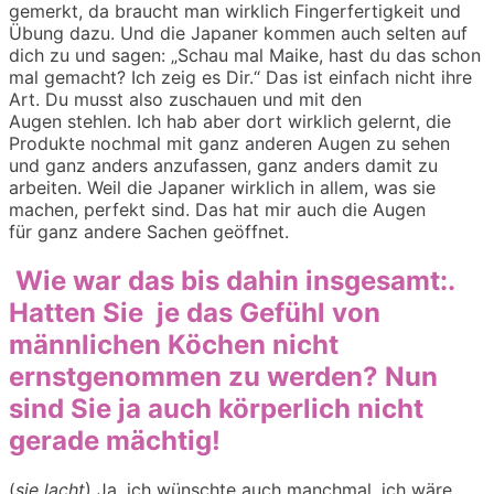
gemerkt, da braucht man wirklich Fingerfertigkeit und
Ü
bung dazu. Und die Japaner
komm
en
auch
selten auf
dich zu und sagen:
„
Schau mal Ma
ike
, hast du das schon
mal gemacht?
Ich zeig es Dir.
“
Das ist einfach nicht ihre
Art. Du musst also
zuschauen und mit den
Auge
n
stehlen. Ich hab
aber
dort wirklich gelernt, die
Produkte nochmal mit ganz anderen Augen zu sehen
und ganz anders anzufassen, ganz anders damit zu
arbeiten. Weil d
ie Japaner wirklich in allem
,
was sie
machen
,
perfekt
sind
. Das hat
mir auch die Augen
für
ganz
andere Sachen geöffnet.
Wie war das bis dahin insgesam
t
:
.
Hatten Sie je das Gefühl von
männlichen Köchen nicht
ernstgenommen zu werden? Nun
sind Sie ja auch körperlich nicht
gerade mächtig!
(
sie lacht
)
Ja, i
ch wün
schte auch manchmal, ich wäre