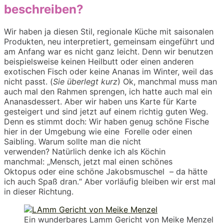
beschreiben?
Wir haben
ja
diesen Stil, regionale Küche mit saisonalen
Produkten
, neu interpretiert,
gemeinsam eingeführt und
am Anfang war es nicht ganz leicht. Denn wir benutzen
beispielsweise keinen Heilbutt oder einen anderen
exo
tischen Fisch oder keine Ananas im Winter, weil das
nicht passt.
(
Sie überlegt kurz
)
Ok, manchmal muss man
auch mal den Rah
m
en sprengen, ich hatte auch mal ein
Ananasdessert
. Aber wir haben uns Karte für Karte
gesteigert und sind jetzt auf einem richtig guten Weg.
Denn es stimmt doch:
Wir haben genug schöne Fische
hier in der Umgebung wie ei
ne Forelle oder einen
Saibling
. Warum sollte man die nicht
verwenden?
Natürlich denke ich als Köchin
manchmal:
„
Mensch
,
jetzt mal einen schönes
Oktopus
oder eine schöne Jakobsmuschel
–
da hätte
ich auch Spaß dran.
“ Aber vorläufig
bleiben wir erst mal
in dieser Richtung.
Ein wunderbares Lamm Gericht von Meike Menzel