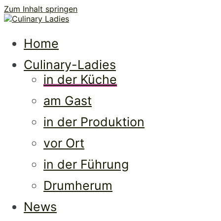
Zum Inhalt springen
Culi
Frauen • Erfolg • Lebenslust
Home
Culinary-Ladies
in der Küche
am Gast
in der Produktion
vor Ort
Ladi
in der Führung
Drumherum
News