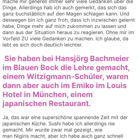
mache m
ir generell immer sehr viele Gedanken über die
Dinge.
Allerdings hab ich auch gemerkt, das sich das
ganz buchstäblich auf den Magen schlagen kann.
Und
deswege
n bin ich ganz froh, dass ich inzwischen gelernt
habe, Dinge mehr auf mich zukommen zu lassen und
dann aus der Situation heraus zu reagieren. Ohne mir im
Vorfeld
ZU
viele Gedanken zu machen. Ich glaube, da
lebt
es sich doch deutlich leichter.
Sie haben
bei Hansjörg Bachmeier
im Blauen Bock
die Lehre gemacht
,
einem
Witzigmann
-Schüler, waren
dann aber auch im
Emiko
im Louis
Hotel in München, einem
japanischen Restaurant.
Ja, das
war eine superschöne spannende Z
ei
t mit der
japanischen Küche. Su
s
h
i habe ich allerdings nie
gemacht. Mir wurde zwar mal gezeigt, wie
man
Nigiris
macht, aber ich habe auch ganz schnell