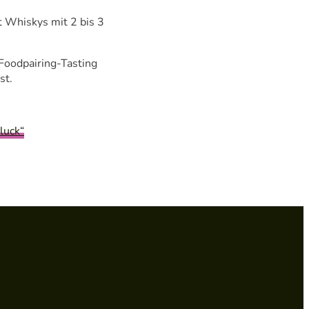
t Whiskys mit 2 bis 3
 Foodpairing-Tasting
st.
luck“