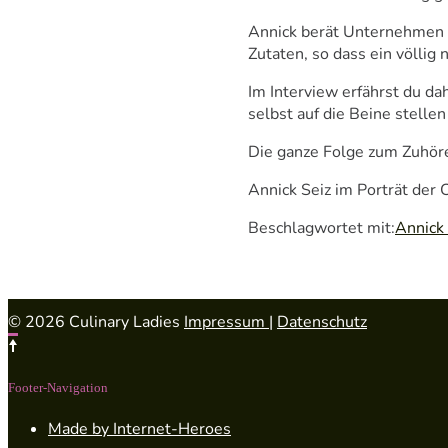
Annick berät Unternehmen u
Zutaten, so dass ein völlig
Im Interview erfährst du da
selbst auf die Beine stell
Die ganze Folge zum Zuhör
Annick Seiz im Porträt der C
Beschlagwortet mit:
Annick 
© 2026 Culinary Ladies
Impressum
|
Datenschutz
Footer-Navigation
Made by Internet-Heroes