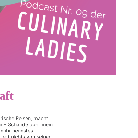
aft
narische Reisen, macht
hr – Schande über mein
e ihr neuestes
iert nichts von seiner