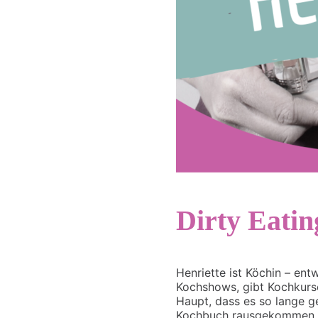
Dirty Eati
Henriette ist Köchin – entw
Kochshows, gibt Kochkurse
Haupt, dass es so lange g
Kochbuch rausgekommen war