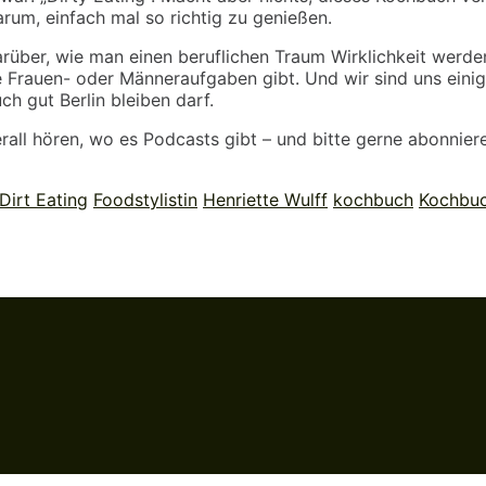
arum, einfach mal so richtig zu genießen.
rüber, wie man einen beruflichen Traum Wirklichkeit werde
e Frauen- oder Männeraufgaben gibt. Und wir sind uns eini
uch gut Berlin bleiben darf.
all hören, wo es Podcasts gibt – und bitte gerne abonniere
Dirt Eating
Foodstylistin
Henriette Wulff
kochbuch
Kochbuc