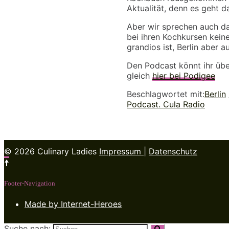
Aktualität, denn es geht d
Aber wir sprechen auch da
bei ihren Kochkursen kein
grandios ist, Berlin aber a
Den Podcast könnt ihr über
gleich
hier bei Podigee
Beschlagwortet mit:
Berlin
Podcast. Cula Radio
© 2026 Culinary Ladies
Impressum
|
Datenschutz
Footer-Navigation
Made by Internet-Heroes
Suche nach: