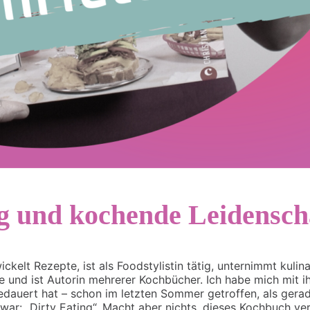
ng und kochende Leidensch
ickelt Rezepte, ist als Foodstylistin tätig, unternimmt kuli
 und ist Autorin mehrerer Kochbücher. Ich habe mich mit i
edauert hat – schon im letzten Sommer getroffen, als gerad
: „Dirty Eating“. Macht aber nichts, dieses Kochbuch verl