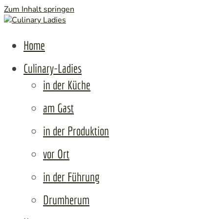
Zum Inhalt springen
Culi
Frauen • Erfolg • Lebenslust
Home
Culinary-Ladies
in der Küche
am Gast
in der Produktion
vor Ort
in der Führung
Drumherum